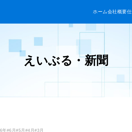
ホーム
会社概要
仕
えいぶる・新聞
26年
#6月
#5月
#4月
#3月