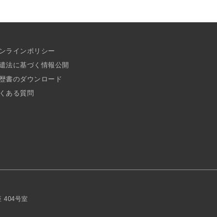
ンラインポリシー
遣法に基づく情報公開
歴書のダウンロード
くある質問
座 404号室