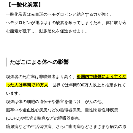
【一酸化炭素】
一酸化炭素は赤血球のヘモグロビンと結合する力が強く、
ヘモグロビンが運ぶはずの酸素を奪ってしまうため、体に取り込
む酸素が低下し、動脈硬化を促進させます。
たばこによる体への影響
喫煙者の死亡率は非喫煙者より高く、
※国内で喫煙により亡くな
った人は年間で19万人
、世界では年間500万人以上と推定されて
います。
喫煙は体の細胞の遺伝子や器官を傷つけ、がんの他、
脳卒中や虚血性心疾患などの循環器疾患、慢性閉塞性肺疾患
(COPD)や気管支喘息などの呼吸器疾患、
糖尿病などの生活習慣病、さらに歯周病などさまざまな病気の原