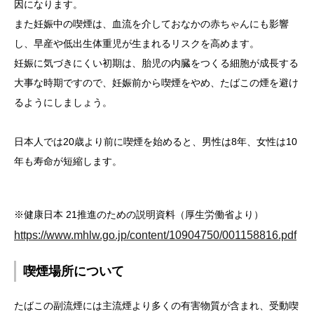
因になります。
また妊娠中の喫煙は、血流を介しておなかの赤ちゃんにも影響
し、早産や低出生体重児が生まれるリスクを高めます。
妊娠に気づきにくい初期は、胎児の内臓をつくる細胞が成長する
大事な時期ですので、妊娠前から喫煙をやめ、たばこの煙を避け
るようにしましょう。
日本人では20歳より前に喫煙を始めると、男性は8年、女性は10
年も寿命が短縮します。
※健康日本 21推進のための説明資料（厚生労働省より）
https://www.mhlw.go.jp/content/10904750/001158816.pdf
喫煙場所について
たばこの副流煙には主流煙より多くの有害物質が含まれ、受動喫