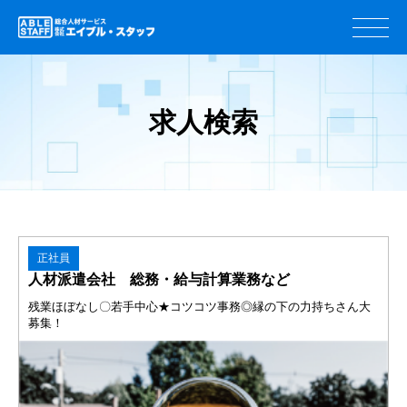
求人検索
正社員
人材派遣会社 総務・給与計算業務など
残業ほぼなし〇若手中心★コツコツ事務◎縁の下の力持ちさん大
募集！