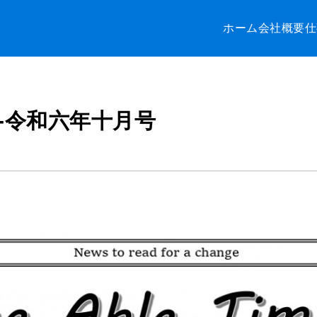
ホーム
会社概要
仕
-令和六年十月号
月