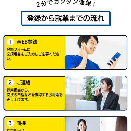
登録から就業までの流れ
1
WEB登録
登録フォームに
必須項目をご入力し
ご応募くださ
い。
2
ご連絡
採用担当から、
面接の日程などを
確認する
お電話を
差し上げます。
3
面接
採用担当が