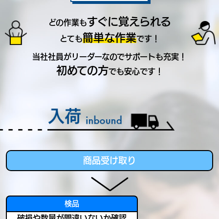
すぐに覚えられる
どの作業も
簡単な作業
とても
です！
当社社員がリーダーなのでサポートも充実！
初めての方
でも安心です！
商品受け取り
検品
破損や数量が間違いないか確認