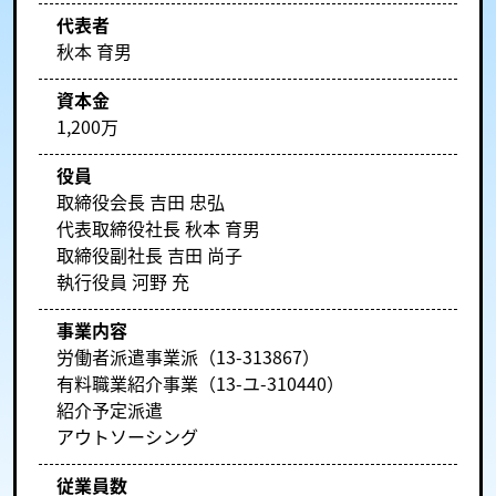
代表者
秋本 育男
資本金
1,200万
役員
取締役会長 吉田 忠弘
代表取締役社長 秋本 育男
取締役副社長 吉田 尚子
執行役員 河野 充
事業内容
労働者派遣事業派（13-313867）
有料職業紹介事業（13-ユ-310440）
紹介予定派遣
アウトソーシング
従業員数