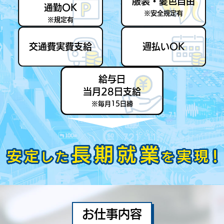
服装・髪色自由
通勤OK
※安全規定有
※規定有
交通費実費支給
週払いOK
給与日
当月28日支給
※毎月15日締
お仕事内容