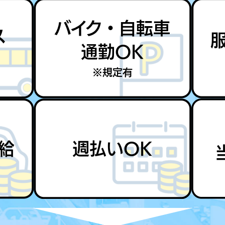
バイク・自転車
ス
通勤OK
※規定有
給
週払いOK