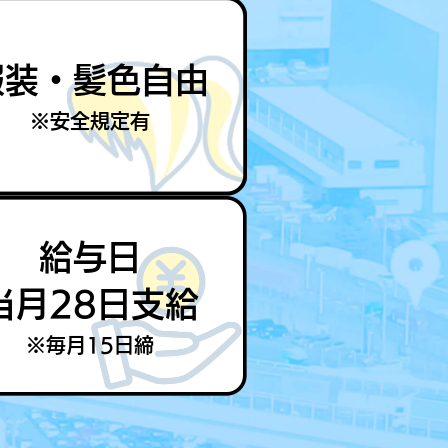
服装・髪色自由
※安全規定有
給与日
当月28日支給
※毎月15日締