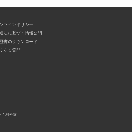
ンラインポリシー
遣法に基づく情報公開
歴書のダウンロード
くある質問
座 404号室